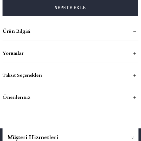
SEPETE EKLE
mluklar
ace
Ürün Bilgisi
Takımları
ons
Yorumlar
life
Taksit Seçenekleri
risi
Önerileriniz
Müşteri Hizmetleri