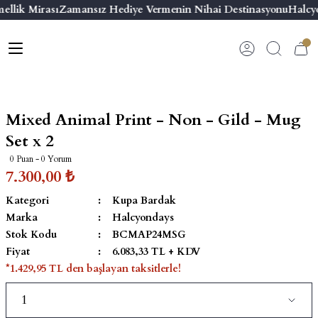
ellik Mirası
Zamansız Hediye Vermenin Nihai Destinasyonu
Halcy
Geri Dön
Geri Dön
Geri Dön
Geri Dön
s
esuar
ı
 & Seriler
Bilezik
ı
 Emaye Kutular
El Tasarımı Bilezik
Mixed Animal Print - Non - Gild - Mug
on ve Aksesuarlar
Menteşeli Bilezik
Set x 2
0 Puan - 0 Yorum
alemlikler
Maya Tork Bilezik
7.300,00 ₺
Kategori
Kupa Bardak
 Kutulu Mum
ian Elephant
Yivli Kabaşon Bilezik
Marka
Halcyondays
Stok Kodu
BCMAP24MSG
risi
Fiyat
6.083,33 TL + KDV
*1.429,95 TL den başlayan taksitlerle!
emalık