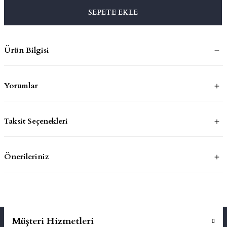
SEPETE EKLE
mluklar
ace
Ürün Bilgisi
Takımları
ons
Yorumlar
life
Taksit Seçenekleri
risi
Önerileriniz
Müşteri Hizmetleri