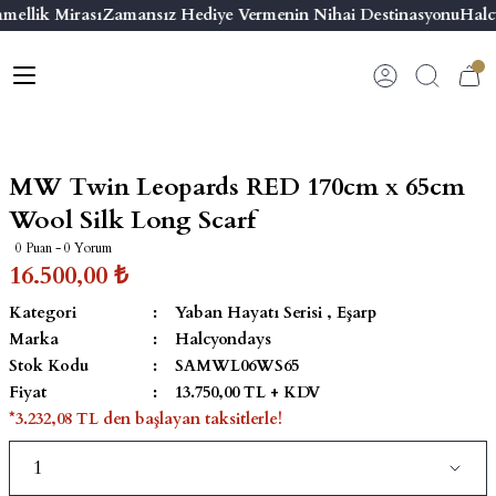
mellik Mirası
Zamansız Hediye Vermenin Nihai Destinasyonu
Halcy
Geri Dön
Geri Dön
Geri Dön
Geri Dön
s
esuar
ı
 & Seriler
Bilezik
ı
 Emaye Kutular
El Tasarımı Bilezik
MW Twin Leopards RED 170cm x 65cm
on ve Aksesuarlar
Menteşeli Bilezik
Wool Silk Long Scarf
0 Puan - 0 Yorum
alemlikler
Maya Tork Bilezik
16.500,00 ₺
Kategori
Yaban Hayatı Serisi
,
Eşarp
 Kutulu Mum
ian Elephant
Yivli Kabaşon Bilezik
Marka
Halcyondays
Stok Kodu
SAMWL06WS65
risi
Fiyat
13.750,00 TL + KDV
*3.232,08 TL den başlayan taksitlerle!
emalık