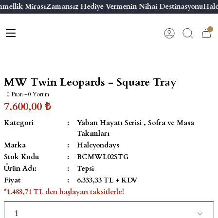
mellik Mirası
Zamansız Hediye Vermenin Nihai Destinasyonu
Halc
Geri Dön
Geri Dön
Geri Dön
Geri Dön
s
esuar
ı
 & Seriler
Bilezik
ı
 Emaye Kutular
El Tasarımı Bilezik
MW Twin Leopards - Square Tray
on ve Aksesuarlar
Menteşeli Bilezik
0 Puan - 0 Yorum
7.600,00 ₺
alemlikler
Maya Tork Bilezik
Kategori
Yaban Hayatı Serisi
,
Sofra ve Masa
Takımları
 Kutulu Mum
ian Elephant
Yivli Kabaşon Bilezik
Marka
Halcyondays
Stok Kodu
BCMWL02STG
risi
Ürün Adı:
Tepsi
Fiyat
6.333,33 TL + KDV
*1.488,71 TL den başlayan taksitlerle!
emalık