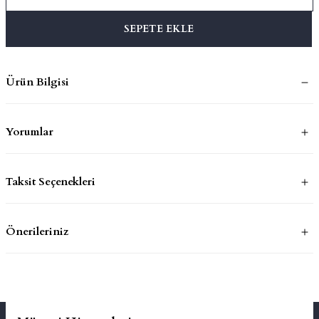
SEPETE EKLE
mluklar
ace
Takımları
Ürün Bilgisi
ons
Yorumlar
life
Taksit Seçenekleri
risi
Önerileriniz