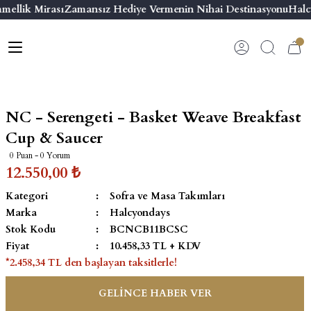
mellik Mirası
Zamansız Hediye Vermenin Nihai Destinasyonu
Halc
Geri Dön
Geri Dön
Geri Dön
Geri Dön
s
esuar
ı
 & Seriler
Bilezik
ı
 Emaye Kutular
El Tasarımı Bilezik
NC - Serengeti - Basket Weave Breakfast
on ve Aksesuarlar
Menteşeli Bilezik
Cup & Saucer
0 Puan - 0 Yorum
alemlikler
Maya Tork Bilezik
12.550,00 ₺
Kategori
Sofra ve Masa Takımları
 Kutulu Mum
ian Elephant
Yivli Kabaşon Bilezik
Marka
Halcyondays
Stok Kodu
BCNCB11BCSC
risi
Fiyat
10.458,33 TL + KDV
*2.458,34 TL den başlayan taksitlerle!
GELİNCE HABER VER
emalık