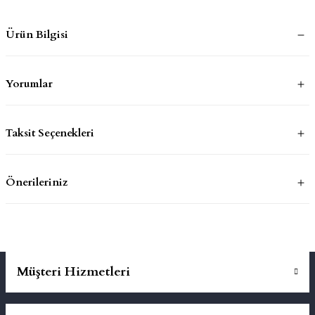
Ürün Bilgisi
mluklar
ace
Takımları
Yorumlar
ons
Taksit Seçenekleri
life
risi
Önerileriniz
Müşteri Hizmetleri