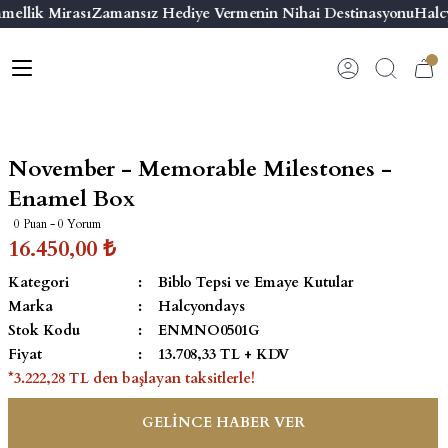
mellik Mirası
Zamansız Hediye Vermenin Nihai Destinasyonu
Halcy
Geri Dön
Geri Dön
Geri Dön
Geri Dön
s
esuar
ı
 & Seriler
Bilezik
ı
 Emaye Kutular
El Tasarımı Bilezik
November - Memorable Milestones -
on ve Aksesuarlar
Menteşeli Bilezik
Enamel Box
0 Puan - 0 Yorum
alemlikler
Maya Tork Bilezik
16.450,00 ₺
Kategori
Biblo Tepsi ve Emaye Kutular
 Kutulu Mum
ian Elephant
Yivli Kabaşon Bilezik
Marka
Halcyondays
Stok Kodu
ENMNO0501G
risi
Fiyat
13.708,33 TL + KDV
*3.222,28 TL den başlayan taksitlerle!
GELİNCE HABER VER
emalık