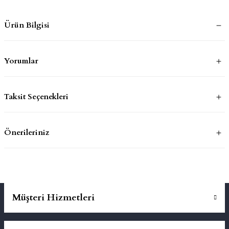
Ürün Bilgisi
mluklar
ace
Takımları
Yorumlar
ons
Taksit Seçenekleri
life
risi
Önerileriniz
Müşteri Hizmetleri