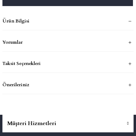
mluklar
ace
Ürün Bilgisi
Takımları
Yorumlar
ons
life
Taksit Seçenekleri
risi
Önerileriniz
Müşteri Hizmetleri