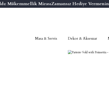
dı: Mükemmellik Mirası
Zamansız Hediye Vermenin Ni
Masa & Servis
Dekor & Aksesuar