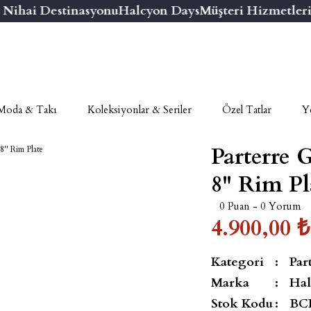
hai Destinasyonu
Halcyon Days
Müşteri Hizmetleri N
Moda & Takı
Koleksiyonlar & Seriler
Özel Tatlar
Ye
Parterre G
8'' Rim Pl
0 Puan - 0 Yorum
4.900,00 ₺
Kategori
Par
Marka
Hal
Stok Kodu
BC