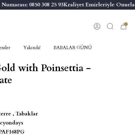
umarası: 0850 308 25 93
Kraliyet Emirleriyle Onurlan
niler
Yakında!
BABALAR GÜNÜ
old with Poinsettia -
ate
terre
,
Tabaklar
cyondays
PAF168PG