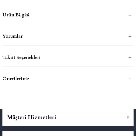
Ürün Bilgisi
mluklar
ace
Takımları
Yorumlar
ons
Taksit Seçenekleri
life
risi
Önerileriniz
Müşteri Hizmetleri