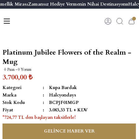
mellik Mirası
Zamansız Hediye Vermenin Nihai Destinasyonu
Halcy
Geri Dön
Geri Dön
Geri Dön
Geri Dön
s
esuar
ı
 & Seriler
Bilezik
ı
 Emaye Kutular
El Tasarımı Bilezik
Platinum Jubilee Flowers of the Realm -
on ve Aksesuarlar
Menteşeli Bilezik
Mug
0 Puan - 0 Yorum
alemlikler
Maya Tork Bilezik
3.700,00 ₺
Kategori
Kupa Bardak
 Kutulu Mum
ian Elephant
Yivli Kabaşon Bilezik
Marka
Halcyondays
Stok Kodu
BCPJF01MGP
risi
Fiyat
3.083,33 TL + KDV
*724,77 TL den başlayan taksitlerle!
GELİNCE HABER VER
emalık