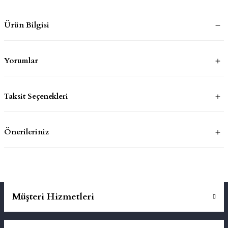
Ürün Bilgisi
mluklar
ace
Takımları
Yorumlar
ons
Taksit Seçenekleri
life
risi
Önerileriniz
Müşteri Hizmetleri