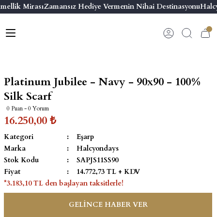
mellik Mirası
Zamansız Hediye Vermenin Nihai Destinasyonu
Halcy
Geri Dön
Geri Dön
Geri Dön
Geri Dön
s
esuar
ı
 & Seriler
Bilezik
ı
 Emaye Kutular
El Tasarımı Bilezik
Platinum Jubilee - Navy - 90x90 - 100%
on ve Aksesuarlar
Menteşeli Bilezik
Silk Scarf
0 Puan - 0 Yorum
alemlikler
Maya Tork Bilezik
16.250,00 ₺
Kategori
Eşarp
 Kutulu Mum
ian Elephant
Yivli Kabaşon Bilezik
Marka
Halcyondays
Stok Kodu
SAPJS11SS90
risi
Fiyat
14.772,73 TL + KDV
*3.183,10 TL den başlayan taksitlerle!
GELİNCE HABER VER
emalık