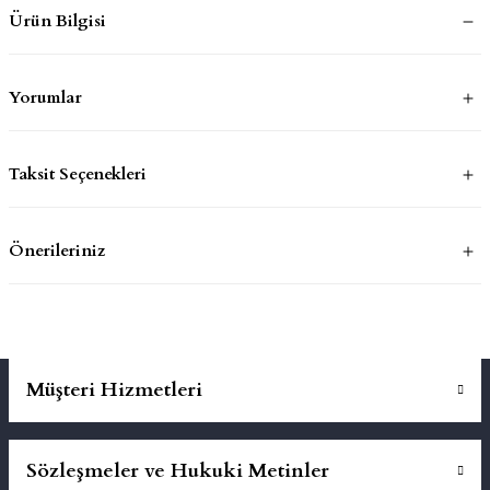
Ürün Bilgisi
mluklar
ace
Yorumlar
Takımları
ons
Taksit Seçenekleri
life
Önerileriniz
risi
Müşteri Hizmetleri
Sözleşmeler ve Hukuki Metinler