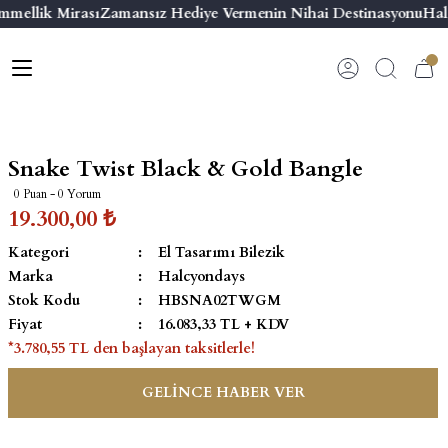
mmellik Mirası
Zamansız Hediye Vermenin Nihai Destinasyonu
Hal
Geri Dön
Geri Dön
Geri Dön
Geri Dön
s
esuar
ı
 & Seriler
Bilezik
ı
 Emaye Kutular
El Tasarımı Bilezik
Snake Twist Black & Gold Bangle
on ve Aksesuarlar
Menteşeli Bilezik
0 Puan - 0 Yorum
19.300,00 ₺
alemlikler
Maya Tork Bilezik
Kategori
El Tasarımı Bilezik
Marka
Halcyondays
 Kutulu Mum
ian Elephant
Yivli Kabaşon Bilezik
Stok Kodu
HBSNA02TWGM
Fiyat
16.083,33 TL + KDV
risi
*3.780,55 TL den başlayan taksitlerle!
GELİNCE HABER VER
emalık