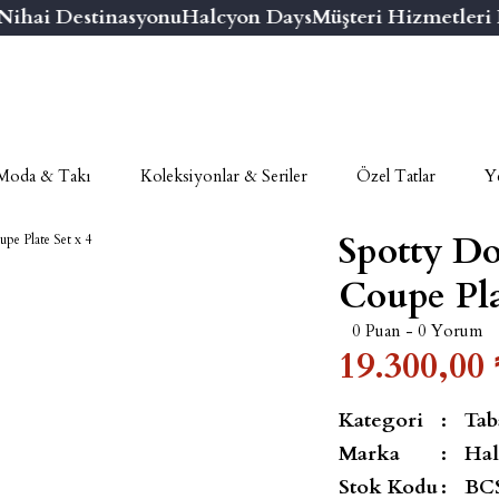
hai Destinasyonu
Halcyon Days
Müşteri Hizmetleri Nu
Moda & Takı
Koleksiyonlar & Seriler
Özel Tatlar
Ye
Spotty Do
Coupe Pla
0 Puan - 0 Yorum
19.300,00 
Kategori
Tab
Marka
Hal
Stok Kodu
BC