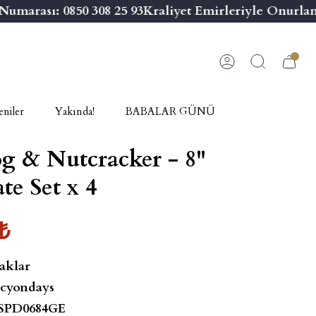
marası: 0850 308 25 93
Kraliyet Emirleriyle Onurland
niler
Yakında!
BABALAR GÜNÜ
g & Nutcracker - 8''
te Set x 4
₺
aklar
cyondays
SPD0684GE