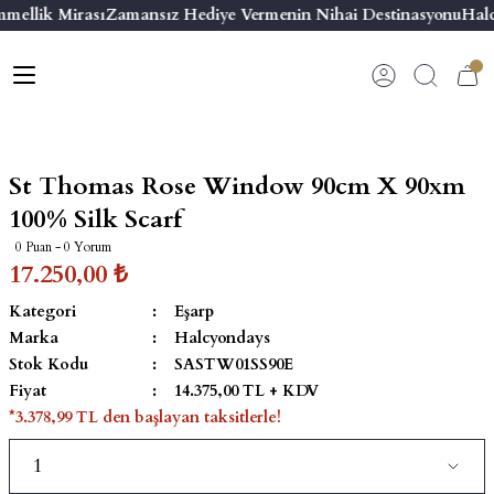
mellik Mirası
Zamansız Hediye Vermenin Nihai Destinasyonu
Halc
Geri Dön
Geri Dön
Geri Dön
Geri Dön
s
esuar
ı
 & Seriler
Bilezik
ı
 Emaye Kutular
El Tasarımı Bilezik
St Thomas Rose Window 90cm X 90xm
on ve Aksesuarlar
Menteşeli Bilezik
100% Silk Scarf
0 Puan - 0 Yorum
alemlikler
Maya Tork Bilezik
17.250,00 ₺
Kategori
Eşarp
 Kutulu Mum
ian Elephant
Yivli Kabaşon Bilezik
Marka
Halcyondays
Stok Kodu
SASTW01SS90E
risi
Fiyat
14.375,00 TL + KDV
*3.378,99 TL den başlayan taksitlerle!
emalık