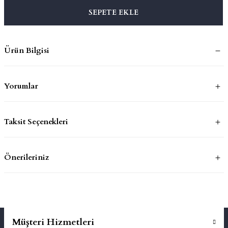
SEPETE EKLE
mluklar
ace
Ürün Bilgisi
Takımları
ons
Yorumlar
life
Taksit Seçenekleri
risi
Önerileriniz
Müşteri Hizmetleri