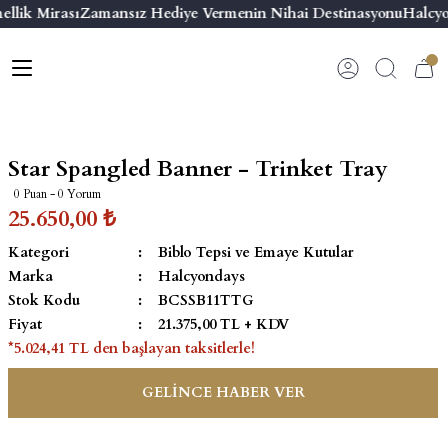
llik Mirası
Zamansız Hediye Vermenin Nihai Destinasyonu
Halcyo
Geri Dön
Geri Dön
Geri Dön
Geri Dön
s
esuar
ı
 & Seriler
Bilezik
ı
 Emaye Kutular
El Tasarımı Bilezik
Star Spangled Banner - Trinket Tray
on ve Aksesuarlar
Menteşeli Bilezik
0 Puan - 0 Yorum
25.650,00 ₺
alemlikler
Maya Tork Bilezik
Kategori
Biblo Tepsi ve Emaye Kutular
Marka
Halcyondays
 Kutulu Mum
ian Elephant
Yivli Kabaşon Bilezik
Stok Kodu
BCSSB11TTG
Fiyat
21.375,00 TL + KDV
risi
*5.024,41 TL den başlayan taksitlerle!
GELİNCE HABER VER
emalık