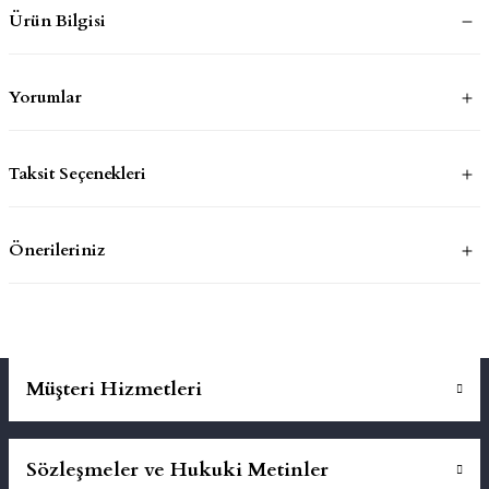
Ürün Bilgisi
mluklar
ace
Yorumlar
Takımları
ons
Taksit Seçenekleri
life
Önerileriniz
risi
Müşteri Hizmetleri
Sözleşmeler ve Hukuki Metinler