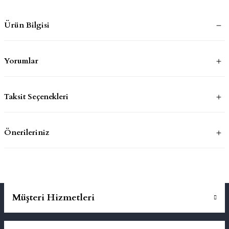
Ürün Bilgisi
mluklar
ace
Takımları
Yorumlar
ons
Taksit Seçenekleri
life
risi
Önerileriniz
Müşteri Hizmetleri