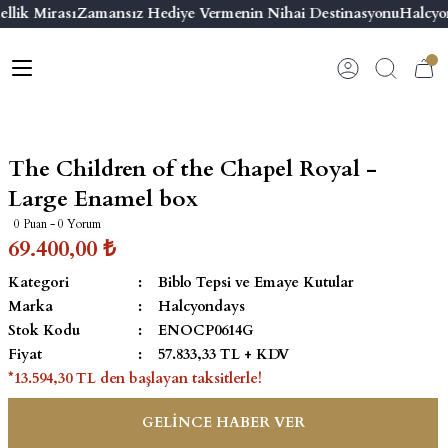
llik Mirası
Zamansız Hediye Vermenin Nihai Destinasyonu
Halcyon
Geri Dön
Geri Dön
Geri Dön
Geri Dön
s
esuar
ı
 & Seriler
Bilezik
ı
 Emaye Kutular
El Tasarımı Bilezik
The Children of the Chapel Royal -
on ve Aksesuarlar
Menteşeli Bilezik
Large Enamel box
0 Puan - 0 Yorum
alemlikler
Maya Tork Bilezik
69.400,00 ₺
Kategori
Biblo Tepsi ve Emaye Kutular
 Kutulu Mum
ian Elephant
Yivli Kabaşon Bilezik
Marka
Halcyondays
Stok Kodu
ENOCP0614G
risi
Fiyat
57.833,33 TL + KDV
*13.594,30 TL den başlayan taksitlerle!
GELİNCE HABER VER
emalık