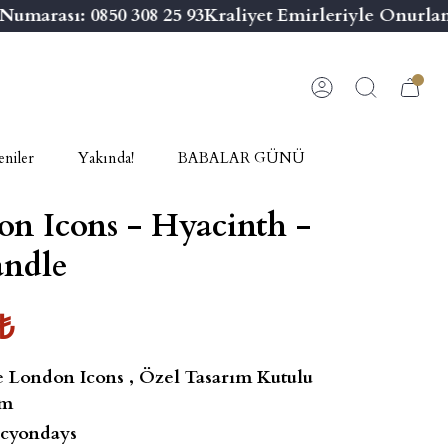
marası: 0850 308 25 93
Kraliyet Emirleriyle Onurland
niler
Yakında!
BABALAR GÜNÜ
n Icons - Hyacinth -
andle
₺
 London Icons
,
Özel Tasarım Kutulu
m
cyondays