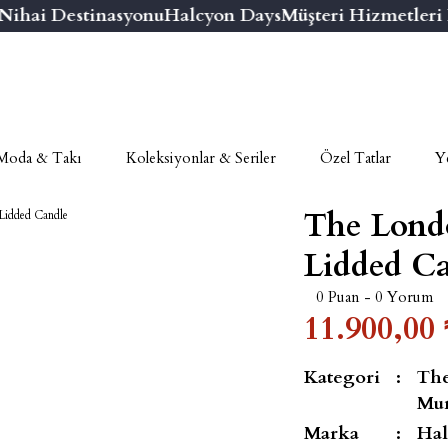
hai Destinasyonu
Halcyon Days
Müşteri Hizmetleri Nu
Moda & Takı
Koleksiyonlar & Seriler
Özel Tatlar
Ye
The Londo
Lidded C
0 Puan - 0 Yorum
11.900,00 
Kategori
The
Mu
Marka
Hal