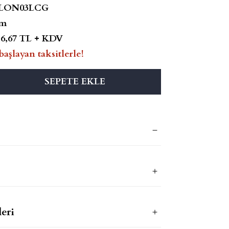
LON03LCG
m
16,67 TL + KDV
başlayan taksitlerle!
SEPETE EKLE
eri