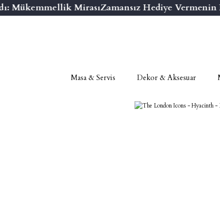
ı: Mükemmellik Mirası
Zamansız Hediye Vermenin Ni
Masa & Servis
Dekor & Aksesuar