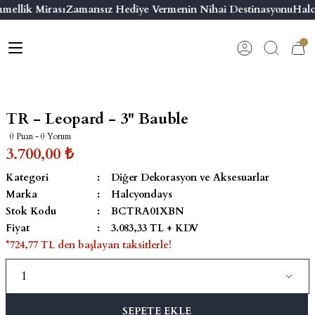
mellik Mirası
Zamansız Hediye Vermenin Nihai Destinasyonu
Halc
Geri Dön
Geri Dön
Geri Dön
Geri Dön
s
esuar
ı
 & Seriler
Bilezik
ı
 Emaye Kutular
El Tasarımı Bilezik
TR - Leopard - 3'' Bauble
on ve Aksesuarlar
Menteşeli Bilezik
0 Puan - 0 Yorum
3.700,00 ₺
alemlikler
Maya Tork Bilezik
Kategori
Diğer Dekorasyon ve Aksesuarlar
Marka
Halcyondays
 Kutulu Mum
ian Elephant
Yivli Kabaşon Bilezik
Stok Kodu
BCTRA01XBN
Fiyat
3.083,33 TL + KDV
risi
*724,77 TL den başlayan taksitlerle!
SEPETE EKLE
emalık