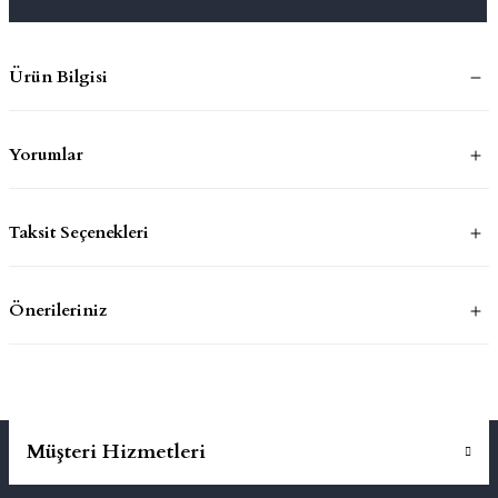
mluklar
ace
Ürün Bilgisi
Takımları
Yorumlar
ons
life
Taksit Seçenekleri
risi
Önerileriniz
Müşteri Hizmetleri