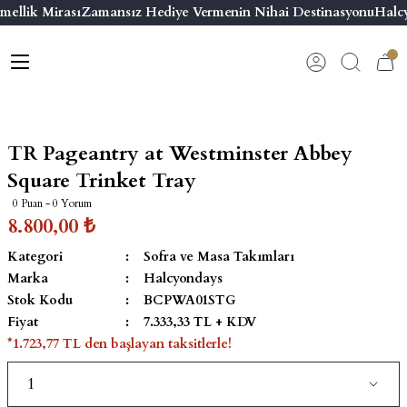
ellik Mirası
Zamansız Hediye Vermenin Nihai Destinasyonu
Halcy
Geri Dön
Geri Dön
Geri Dön
Geri Dön
s
esuar
ı
 & Seriler
Bilezik
ı
 Emaye Kutular
El Tasarımı Bilezik
TR Pageantry at Westminster Abbey
on ve Aksesuarlar
Menteşeli Bilezik
Square Trinket Tray
0 Puan - 0 Yorum
alemlikler
Maya Tork Bilezik
8.800,00 ₺
Kategori
Sofra ve Masa Takımları
 Kutulu Mum
ian Elephant
Yivli Kabaşon Bilezik
Marka
Halcyondays
Stok Kodu
BCPWA01STG
risi
Fiyat
7.333,33 TL + KDV
*1.723,77 TL den başlayan taksitlerle!
emalık