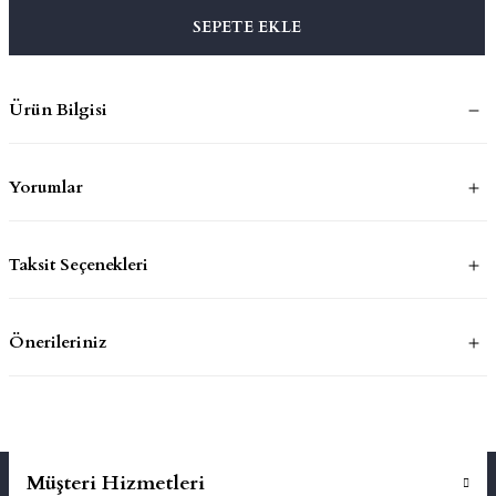
SEPETE EKLE
mluklar
ace
Ürün Bilgisi
Takımları
ons
Yorumlar
life
Taksit Seçenekleri
risi
Önerileriniz
Müşteri Hizmetleri