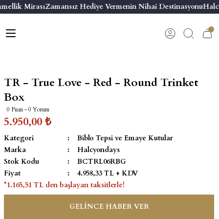
mellik Mirası
Zamansız Hediye Vermenin Nihai Destinasyonu
Halc
Geri Dön
Geri Dön
Geri Dön
Geri Dön
s
esuar
ı
 & Seriler
Bilezik
ı
 Emaye Kutular
El Tasarımı Bilezik
TR - True Love - Red - Round Trinket
on ve Aksesuarlar
Menteşeli Bilezik
Box
0 Puan - 0 Yorum
alemlikler
Maya Tork Bilezik
5.950,00 ₺
Kategori
Biblo Tepsi ve Emaye Kutular
 Kutulu Mum
ian Elephant
Yivli Kabaşon Bilezik
Marka
Halcyondays
Stok Kodu
BCTRL06RBG
risi
Fiyat
4.958,33 TL + KDV
*1.165,51 TL den başlayan taksitlerle!
GELİNCE HABER VER
emalık