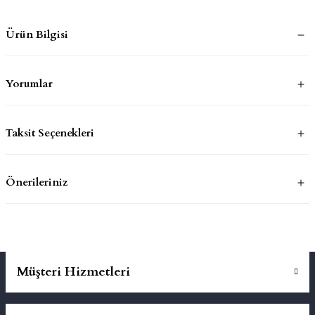
Ürün Bilgisi
mluklar
ace
Takımları
Yorumlar
ons
Taksit Seçenekleri
life
risi
Önerileriniz
Müşteri Hizmetleri