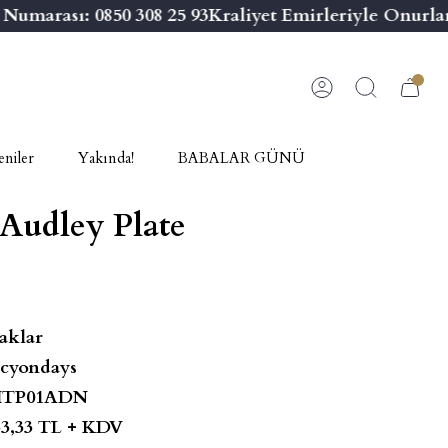
marası: 0850 308 25 93
Kraliyet Emirleriyle Onurland
niler
Yakında!
BABALAR GÜNÜ
 Audley Plate
aklar
cyondays
ITP01ADN
33,33 TL + KDV