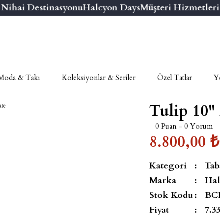
hai Destinasyonu
Halcyon Days
Müşteri Hizmetleri Nu
Moda & Takı
Koleksiyonlar & Seriler
Özel Tatlar
Ye
Tulip 10''
0 Puan - 0 Yorum
8.800,00 ₺
Kategori
Tab
Marka
Hal
Stok Kodu
BC
Fiyat
7.3