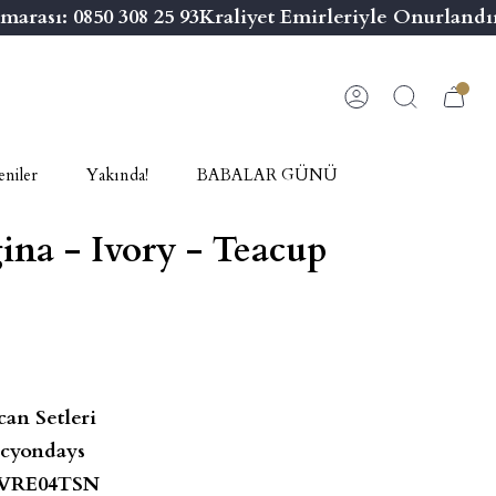
ası: 0850 308 25 93
Kraliyet Emirleriyle Onurlandırı
niler
Yakında!
BABALAR GÜNÜ
ina - Ivory - Teacup
can Setleri
cyondays
VRE04TSN