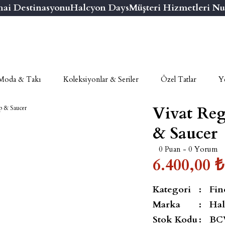
 Destinasyonu
Halcyon Days
Müşteri Hizmetleri Numar
Moda & Takı
Koleksiyonlar & Seriler
Özel Tatlar
Ye
Vivat Reg
& Saucer
0 Puan - 0 Yorum
6.400,00 ₺
Kategori
Fin
Marka
Hal
Stok Kodu
BC