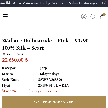
mellik Mirası
Zamansız Hediye Vermenin Nihai Destinasyonu
Halc
Geri Dön
Geri Dön
Geri Dön
Geri Dön
s
esuar
ı
 & Seriler
Bilezik
ı
 Emaye Kutular
El Tasarımı Bilezik
Wallace Ballustrade - Pink - 90x90 -
on ve Aksesuarlar
Menteşeli Bilezik
100% Silk - Scarf
0 Puan - 0 Yorum
alemlikler
Maya Tork Bilezik
22.650,00 ₺
Kategori
Eşarp
 Kutulu Mum
ian Elephant
Yivli Kabaşon Bilezik
Marka
Halcyondays
Stok Kodu
SAWBA26SS90
risi
Fiyat
20.590,91 TL + KDV
*4.436,76 TL den başlayan taksitlerle!
GELİNCE HABER VER
emalık