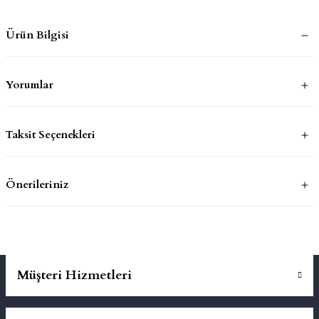
Ürün Bilgisi
mluklar
ace
Takımları
Yorumlar
ons
Taksit Seçenekleri
life
risi
Önerileriniz
Müşteri Hizmetleri