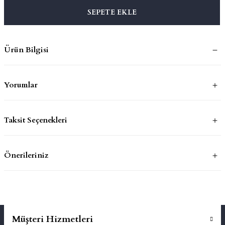
SEPETE EKLE
mluklar
ace
Ürün Bilgisi
Takımları
ons
Yorumlar
life
Taksit Seçenekleri
risi
Önerileriniz
Müşteri Hizmetleri