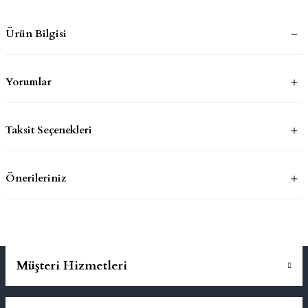
Ürün Bilgisi
mluklar
ace
Takımları
Yorumlar
ons
Taksit Seçenekleri
life
risi
Önerileriniz
Müşteri Hizmetleri