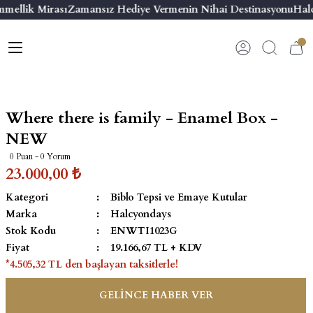
mmellik Mirası
Zamansız Hediye Vermenin Nihai Destinasyonu
Halc
Geri Dön
Geri Dön
Geri Dön
Geri Dön
s
esuar
ı
 & Seriler
Bilezik
ı
 Emaye Kutular
El Tasarımı Bilezik
Where there is family - Enamel Box -
on ve Aksesuarlar
Menteşeli Bilezik
NEW
0 Puan - 0 Yorum
alemlikler
Maya Tork Bilezik
23.000,00 ₺
Kategori
Biblo Tepsi ve Emaye Kutular
 Kutulu Mum
ian Elephant
Yivli Kabaşon Bilezik
Marka
Halcyondays
Stok Kodu
ENWTI1023G
risi
Fiyat
19.166,67 TL + KDV
*4.505,32 TL den başlayan taksitlerle!
GELİNCE HABER VER
emalık