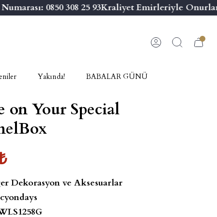
marası: 0850 308 25 93
Kraliyet Emirleriyle Onurland
niler
Yakında!
BABALAR GÜNÜ
 on Your Special
nelBox
₺
er Dekorasyon ve Aksesuarlar
cyondays
WLS1258G