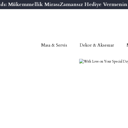
ı: Mükemmellik Mirası
Zamansız Hediye Vermenin Ni
Masa & Servis
Dekor & Aksesuar