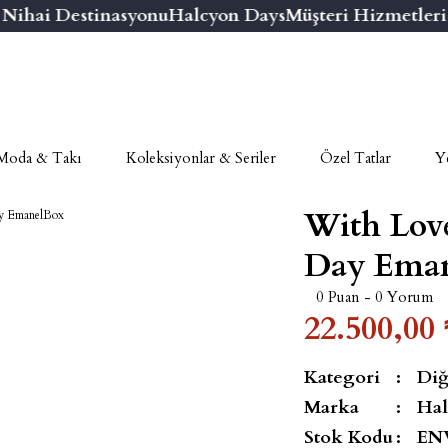
hai Destinasyonu
Halcyon Days
Müşteri Hizmetleri Nu
Moda & Takı
Koleksiyonlar & Seriler
Özel Tatlar
Ye
With Love
Day Ema
0 Puan - 0 Yorum
22.500,00 
Kategori
Diğ
Marka
Hal
Stok Kodu
EN