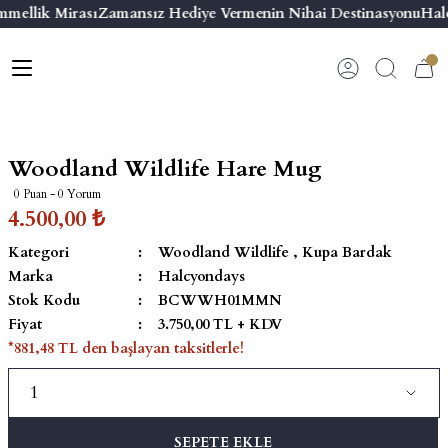
mmellik Mirası
Zamansız Hediye Vermenin Nihai Destinasyonu
Halc
Geri Dön
Geri Dön
Geri Dön
Geri Dön
s
esuar
ı
 & Seriler
Bilezik
ı
 Emaye Kutular
El Tasarımı Bilezik
Woodland Wildlife Hare Mug
on ve Aksesuarlar
Menteşeli Bilezik
0 Puan - 0 Yorum
4.500,00 ₺
alemlikler
Maya Tork Bilezik
Kategori
Woodland Wildlife
,
Kupa Bardak
Marka
Halcyondays
 Kutulu Mum
ian Elephant
Yivli Kabaşon Bilezik
Stok Kodu
BCWWH01MMN
Fiyat
3.750,00 TL + KDV
risi
*881,48 TL den başlayan taksitlerle!
SEPETE EKLE
emalık