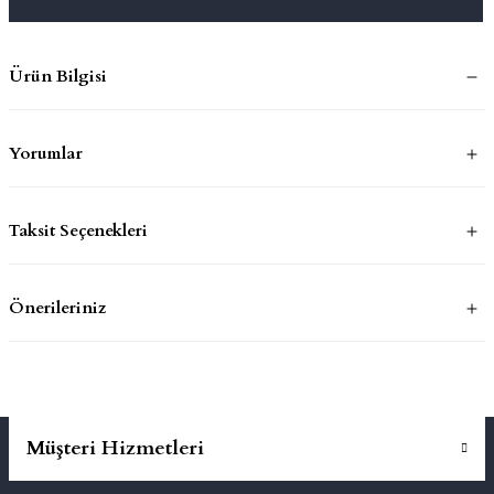
mluklar
ace
Ürün Bilgisi
Takımları
Yorumlar
ons
life
Taksit Seçenekleri
risi
Önerileriniz
Müşteri Hizmetleri