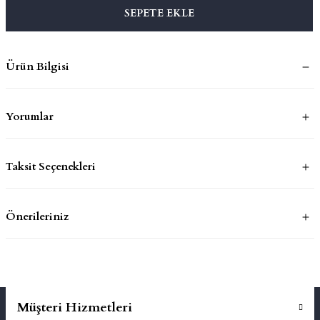
SEPETE EKLE
mluklar
ace
Ürün Bilgisi
Takımları
ons
Yorumlar
life
Taksit Seçenekleri
risi
Önerileriniz
Müşteri Hizmetleri