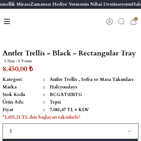
mellik Mirası
Zamansız Hediye Vermenin Nihai Destinasyonu
Halc
Geri Dön
Geri Dön
Geri Dön
Geri Dön
s
esuar
ı
 & Seriler
Bilezik
ı
 Emaye Kutular
El Tasarımı Bilezik
Antler Trellis - Black - Rectangular Tray
on ve Aksesuarlar
Menteşeli Bilezik
0 Puan - 0 Yorum
8.450,00 ₺
alemlikler
Maya Tork Bilezik
Kategori
Antler Trellis
,
Sofra ve Masa Takımları
Marka
Halcyondays
 Kutulu Mum
ian Elephant
Yivli Kabaşon Bilezik
Stok Kodu
BCGAT02RTG
Ürün Adı:
Tepsi
risi
Fiyat
7.041,67 TL + KDV
*1.655,21 TL den başlayan taksitlerle!
emalık