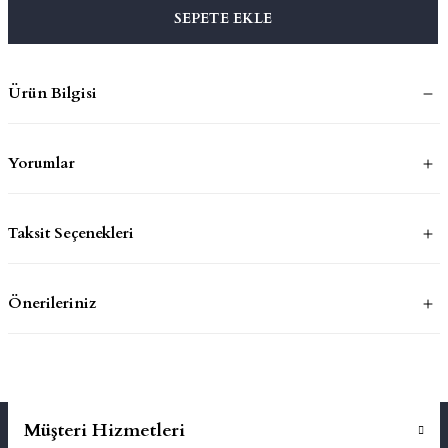
SEPETE EKLE
mluklar
ace
Ürün Bilgisi
Takımları
ons
Yorumlar
life
Taksit Seçenekleri
risi
Önerileriniz
Müşteri Hizmetleri