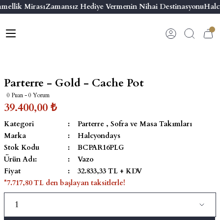
mellik Mirası
Zamansız Hediye Vermenin Nihai Destinasyonu
Halcy
Geri Dön
Geri Dön
Geri Dön
Geri Dön
s
esuar
ı
 & Seriler
Bilezik
ı
 Emaye Kutular
El Tasarımı Bilezik
Parterre - Gold - Cache Pot
on ve Aksesuarlar
Menteşeli Bilezik
0 Puan - 0 Yorum
39.400,00 ₺
alemlikler
Maya Tork Bilezik
Kategori
Parterre
,
Sofra ve Masa Takımları
Marka
Halcyondays
 Kutulu Mum
ian Elephant
Yivli Kabaşon Bilezik
Stok Kodu
BCPAR16PLG
Ürün Adı:
Vazo
risi
Fiyat
32.833,33 TL + KDV
*7.717,80 TL den başlayan taksitlerle!
emalık